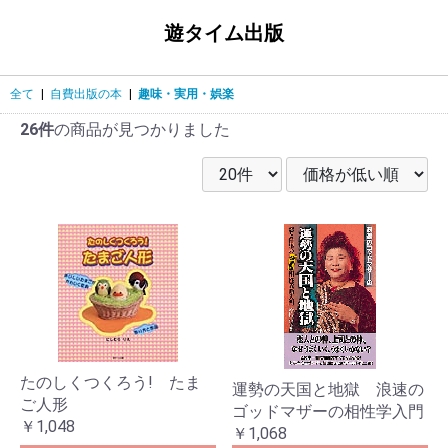
遊タイム出版
全て
|
自費出版の本
|
趣味・実用・娯楽
26件
の商品が見つかりました
たのしくつくろう! たま
運勢の天国と地獄 浪速の
ご人形
ゴッドマザーの相性学入門
￥1,048
￥1,068