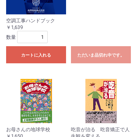
空調工事ハンドブック
￥1,639
数量
カートに入れる
ただいま品切れ中です。
お母さんの地球学校
吃音が治る 吃音矯正で人
￥1,650
生観を変える