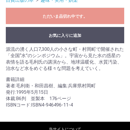
自費出版の本
＞
趣味・実用・娯楽
ただいま品切れ中です。
お気に入りに追加
源流の湧く人口7,300人の小さな町・村岡町で開催された
「全国“水”のシンポジウム」。宇宙から見た水の惑星の
表情を語る毛利氏の講演から、地球温暖化、水質汚染、
治水など水をめぐる様々な問題を考えていく。
書籍詳細
著者:毛利衛・和田昌樹、編集:兵庫県村岡町
発行:1995年5月15日
体裁:B6判 並製本 176ページ
ISBNコード:ISBN4-946496-11-4
当サイトについて