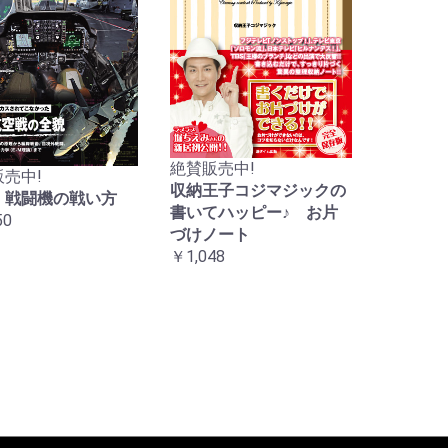
絶賛販売中!
売中!
収納王子コジマジックの
 戦闘機の戦い方
書いてハッピー♪ お片
50
づけノート
￥1,048