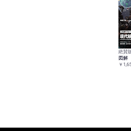
絶賛販
図解
￥1,6