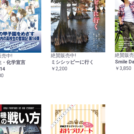
絶賛販売
絶賛販売中!
売中!
Smile 
ミシシッピーに行く
生・化学宣言
￥3,850
￥2,200
14
80