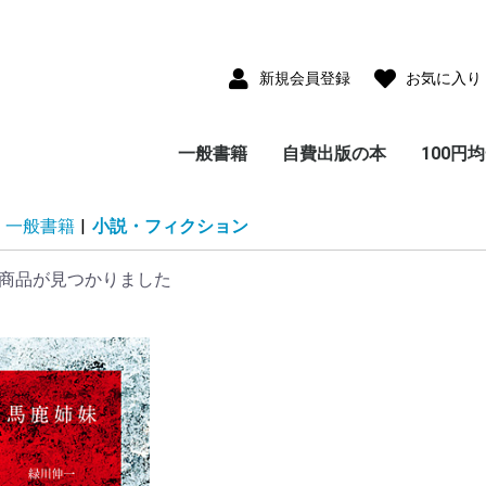
新規会員登録
お気に入り
一般書籍
自費出版の本
100円
児童書(童話・絵本・
雑貨付き書籍
小説・フィクション
写真集
サブカルチャー
教育・思想・科学・哲
エッセイ・ノンフィク
ビジネス
ガイド・紀行・歴史
画集・美術・工芸
趣味・実用・娯楽
画集
ポストカードコレクシ
CD-ROM
児童書(童話・絵本・
エッセイ・ノンフィク
小説・フィクション
教育・思想・科学・哲
ビジネス
ガイド・紀行・歴史
趣味・実用・娯楽
写真集
大人のた
子供のた
一般書籍
|
小説・フィクション
紙芝居)
学
ション
ョン
紙芝居)
ション
学
本
本
商品が見つかりました