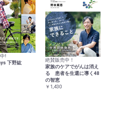
中!
絶賛販売中！
Days 下野紘
家族のケアでがんは消え
る 患者を生還に導く48
の智恵
￥1,430