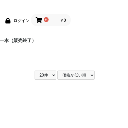
0
￥0
ログイン
均一本（販売終了）
めの100円均一
めの100円均一
ポケットカラーブック
趣味
辞典
地図
脳のトレーニング
練習帳
英会話
しかけ絵本
童話
工作
学習ドリル
あそび
もじ練習帳
ス