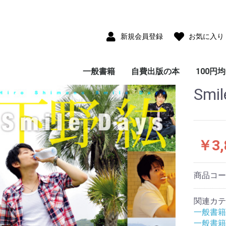
新規会員登録
お気に入り
一般書籍
自費出版の本
100円
Smi
児童書(童話・絵本・
雑貨付き書籍
小説・フィクション
写真集
サブカルチャー
教育・思想・科学・哲
エッセイ・ノンフィク
ビジネス
ガイド・紀行・歴史
趣味・実用・娯楽
画集・美術・工芸
画集
ポストカードコレクシ
CD-ROM
児童書(童話・絵本・
エッセイ・ノンフィク
小説・フィクション
教育・思想・科学・哲
ビジネス
ガイド・紀行・歴史
趣味・実用・娯楽
写真集
大人のた
子供のた
紙芝居)
学
ション
ョン
紙芝居)
ション
学
本
本
￥3,
商品コ
関連カテ
一般書籍
一般書籍