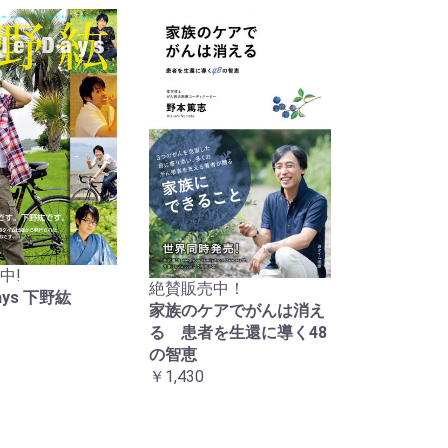
中!
絶賛販売中！
Days 下野紘
家族のケアでがんは消え
る 患者を生還に導く48
の智恵
￥1,430