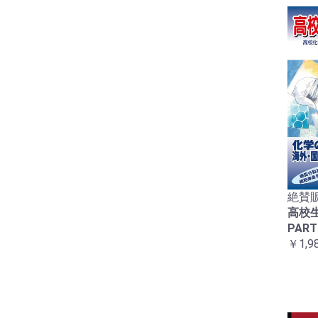
絶賛販
高校
PART
￥1,9