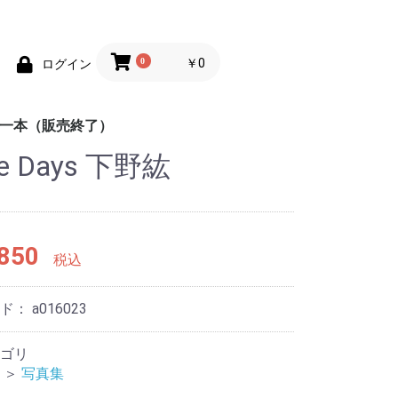
0
￥0
ログイン
均一本（販売終了）
le Days 下野紘
めの100円均一
めの100円均一
ポケットカラーブック
趣味
辞典
地図
脳のトレーニング
練習帳
英会話
しかけ絵本
童話
工作
学習ドリル
あそび
もじ練習帳
ス
850
税込
ード：
a016023
ゴリ
＞
写真集