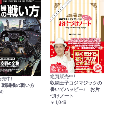
絶賛販売中!
売中!
収納王子コジマジックの
 戦闘機の戦い方
書いてハッピー♪ お片
50
づけノート
￥1,048