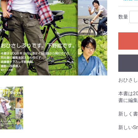
数量
おひさし
本書は2
書に編集
新しく書
新しいSm