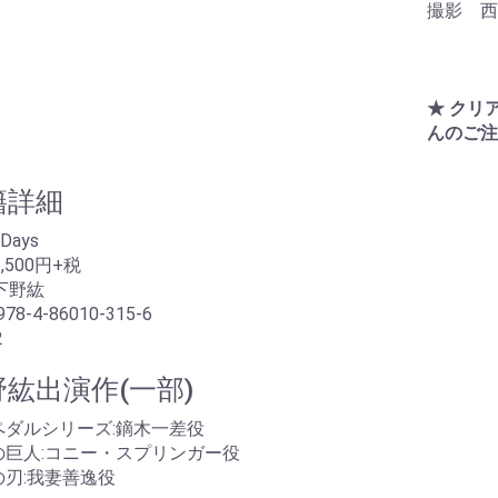
撮影 西
★ クリ
んのご注
籍詳細
 Days
,500円+税
下野紘
978-4-86010-315-6
2
紘出演作(一部)
ペダルシリーズ:鏑木一差役
の巨人:コニー・スプリンガー役
の刃:我妻善逸役