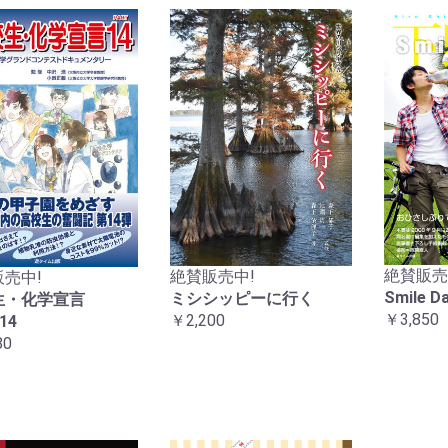
絶賛販売
絶賛販売中!
売中!
Smile 
ミシシッピーに行く
生・化学宣言
￥3,850
￥2,200
14
80