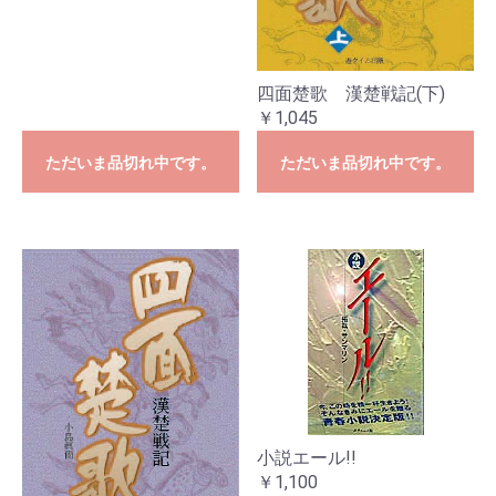
四面楚歌 漢楚戦記(下)
￥1,045
ただいま品切れ中です。
ただいま品切れ中です。
小説エール!!
￥1,100