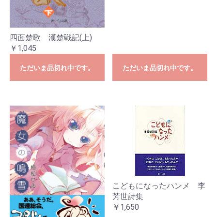
四面楚歌 漢楚戦記(上)
￥1,045
ただいま品切れ中です。
ただいま品切れ中です。
こどもになったハンメ 李
芳世詩集
￥1,650