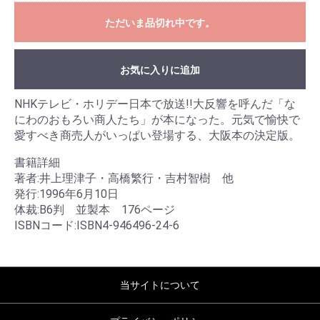
ただいま品切れ中です。
お気に入りに追加
NHKテレビ・ホリデー日本で放送!!大反響を呼んだ「な
にわのおもろい商人たち」が本になった。元気で愉快で
愛すべき商売人がいっぱい登場する、大阪本の決定版。
書籍詳細
著者:井上理津子・高橋繁行・吉村智樹 他
発行:1996年6月10日
体裁:B6判 並製本 176ページ
ISBNコード:ISBN4-946496-24-6
当サイトについて