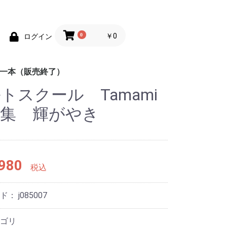
0
￥0
ログイン
均一本（販売終了）
トスクール Tamami
めの100円均一
めの100円均一
ポケットカラーブック
趣味
辞典
地図
脳のトレーニング
練習帳
英会話
しかけ絵本
童話
工作
学習ドリル
あそび
もじ練習帳
ス
品集 輝がやき
980
税込
ード：
j085007
ゴリ