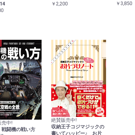
￥3,850
￥2,200
14
80
絶賛販売中!
売中!
収納王子コジマジックの
 戦闘機の戦い方
書いてハッピー♪ お片