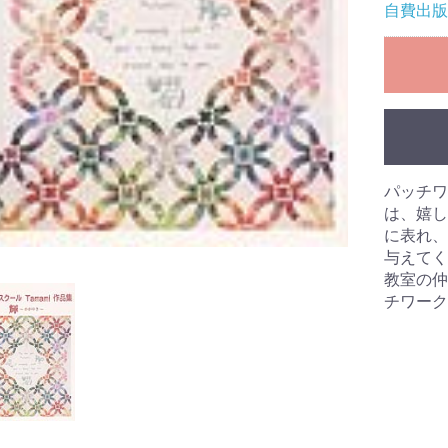
自費出版
パッチワ
は、嬉し
に表れ、
与えてく
教室の仲
チワーク