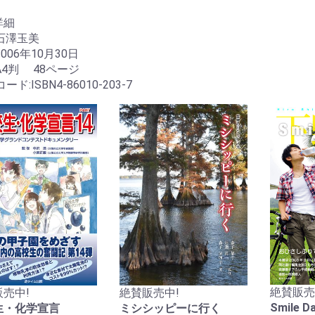
詳細
石澤玉美
2006年10月30日
A4判 48ページ
コード:ISBN4-86010-203-7
絶賛販売
絶賛販売中!
売中!
Smile 
ミシシッピーに行く
生・化学宣言