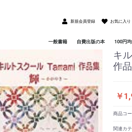
新規会員登録
お気に入り
一般書籍
自費出版の本
100円
キル
児童書(童話・絵本・
雑貨付き書籍
小説・フィクション
写真集
サブカルチャー
教育・思想・科学・哲
エッセイ・ノンフィク
ビジネス
ガイド・紀行・歴史
画集・美術・工芸
趣味・実用・娯楽
画集
ポストカードコレクシ
CD-ROM
児童書(童話・絵本・
エッセイ・ノンフィク
小説・フィクション
教育・思想・科学・哲
ビジネス
ガイド・紀行・歴史
趣味・実用・娯楽
写真集
大人のた
子供のた
紙芝居)
学
ション
ョン
紙芝居)
ション
学
本
本
作
￥1,
商品コ
関連カテ