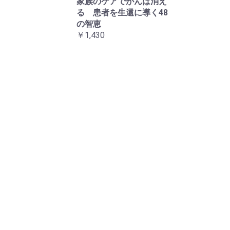
家族のケアでがんは消え
る 患者を生還に導く48
の智恵
￥1,430