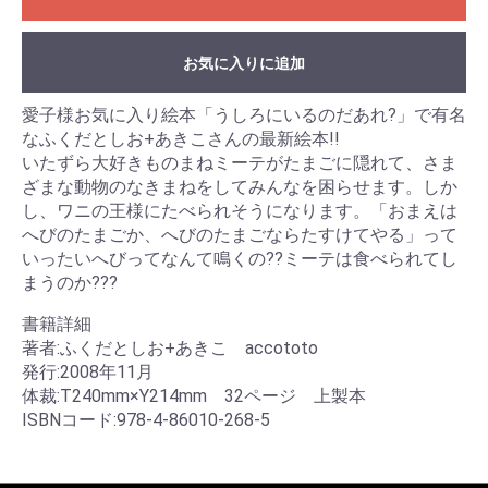
お気に入りに追加
愛子様お気に入り絵本「うしろにいるのだあれ?」で有名
なふくだとしお+あきこさんの最新絵本!!
いたずら大好きものまねミーテがたまごに隠れて、さま
ざまな動物のなきまねをしてみんなを困らせます。しか
し、ワニの王様にたべられそうになります。「おまえは
へびのたまごか、へびのたまごならたすけてやる」って
いったいへびってなんて鳴くの??ミーテは食べられてし
まうのか???
書籍詳細
著者:ふくだとしお+あきこ accototo
発行:2008年11月
体裁:T240mm×Y214mm 32ページ 上製本
ISBNコード:978-4-86010-268-5